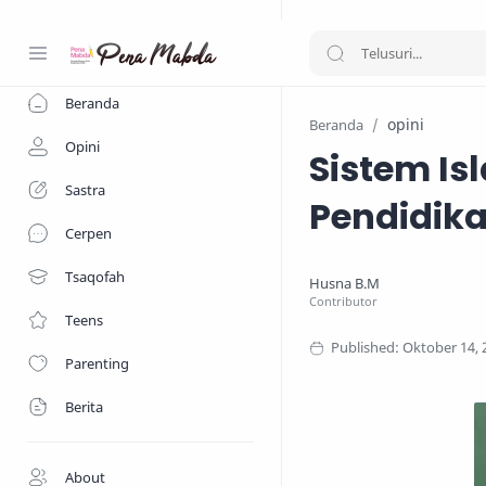
-->
Beranda
opini
Beranda
Opini
Sistem Is
Sastra
Pendidik
Cerpen
Tsaqofah
Teens
Parenting
Berita
About