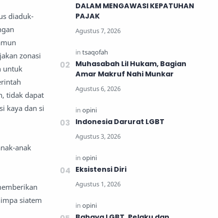
DALAM MENGAWASI KEPATUHAN
PAJAK
us diaduk-
ngan
namun
jakan zonasi
Muhasabah Lil Hukam, Bagian
n untuk
Amar Makruf Nahi Munkar
rintah
, tidak dapat
i kaya dan si
Indonesia Darurat LGBT
 anak-anak
Eksistensi Diri
 memberikan
nimpa siatem
Bahaya LGBT, Pelaku dan