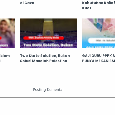
di Gaza
Kebutuhan Khila
Kuat
 Islam
Two State Solution, Bukan
GAJI GURU PPPK M
l
Solusi Masalah Palestina
PUNYA MEKANISME