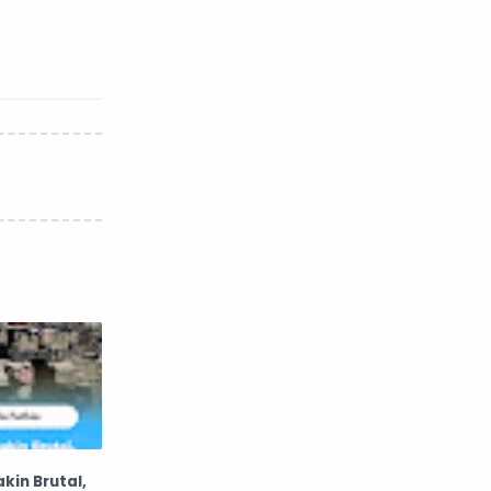
nafsiyah
opini
Opini
Oponi
parenting
puisi
reportase
reportase acara
sastra
sirah
surat pembaca
teens
tsaqofah
utama
akin Brutal,