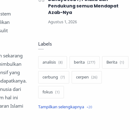
Pendukung semua Mendapat
Azab-Nya
istem
dikan
ulit
Labels
em sekarang
analisis
berita
Berita
enimbulkan
nsif yang
cerbung
cerpen
ndapatkanya.
nusia dari
fokus
 hal ini
aran Islami
hukum
internasional
keluarga
kisah
komentar politik
liqo syawal