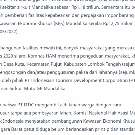
 sekitar sirkuit Mandalika sebesar Rp1,18 triliun. Sementara itu
ah pemberian fasilitas kepabeanan dan perpajakan impor baran
wasan Ekonomi Khusus (KEK) Mandalika senilai Rp12,75 miliar
03/2022).
bangunan fasilitas mewah ini, banyak masyarakat yang merasa d
us 2020 silam, Komnas HAM menerima pengaduan masyarakat, k
n Desa Kuta, Kecamatan Pujut, Kabupaten Lombok Tengah (sejum
 pengosongan dan/atau penggusuran paksa dari lahannya (sejuml
2) oleh pihak PT Indonesian Tourism Development Corporation (P
an Sirkuit Moto GP Mandalika.
 bahwa PT ITDC mengambil alih lahan warga dengan cara
r tanpa ada pembayaran lahan. Komisi Nasional Hak Asasi M
k Indonesia menyatakan pembangunan Kawasan Ekonomi Khusu
gara Barat patut diduga belum berlandaskan prinsip dan standa