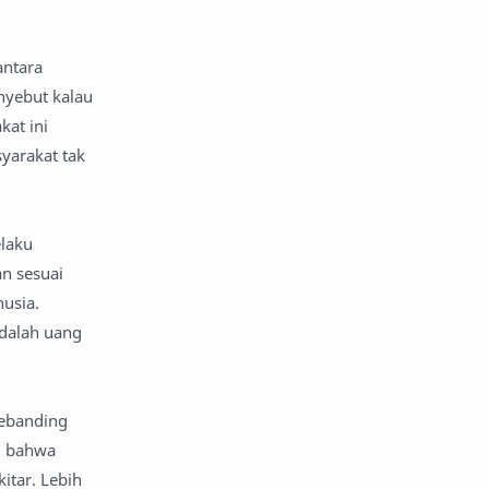
komentar politik
liqo syawal
antara
nafsiyah
opini
nyebut kalau
Opini
Oponi
at ini
yarakat tak
parenting
puisi
reportase
reportase acara
elaku
n sesuai
sastra
sirah
usia.
surat pembaca
teens
dalah uang
tsaqofah
utama
sebanding
m bahwa
itar. Lebih