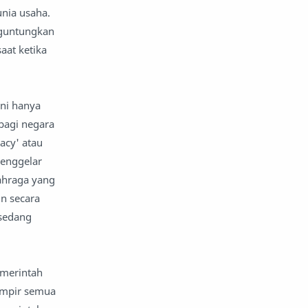
nia usaha.
nguntungkan
aat ketika
ini hanya
bagi negara
acy' atau
menggelar
ahraga yang
n secara
 sedang
emerintah
ampir semua