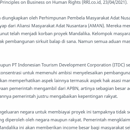
rinciples on Business on Human Rights (RRI.co.id, 23/04/2021).
pa diungkapkan oleh Perhimpunan Pembela Masyarakat Adat Nus
yap dari Aliansi Masyarakat Adat Nusantara (AMAN). Mereka me
unut telah menjadi korban proyek Mandalika. Kelompok masyarak
k pembangunan sirkuit balap di sana. Namun semua aduan mas
upun PT Indonesian Tourism Development Corporation‎ (ITDC) s
konsentrasi untuk memenuhi ambisi menyelesaikan pembanguna
kan memperhatikan aspek lainnya termasuk aspek hak asasi man
aan pemerintah mengambil dari APBN, artinya sebagian besar a
annya pemerintah justru mengabaikan kepentingan rakyat.
pengeluaran negara untuk membiayai proyek ini tampaknya tidak 
g diperoleh oleh negara maupun rakyat. Pemerintah mengklai
ndalika ini akan memberikan income besar bagi masyarakat sek