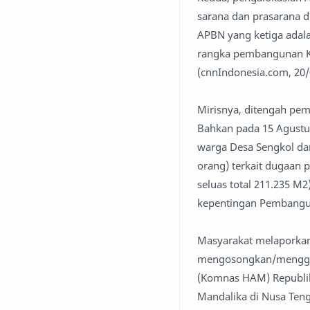
sarana dan prasarana di
APBN yang ketiga adal
rangka pembangunan Ka
(cnnIndonesia.com, 20/
Mirisnya, ditengah pem
Bahkan pada 15 Agust
warga Desa Sengkol da
orang) terkait dugaan
seluas total 211.235 M
kepentingan Pembangun
Masyarakat melaporkan
mengosongkan/menggusu
(Komnas HAM) Republi
Mandalika di Nusa Teng