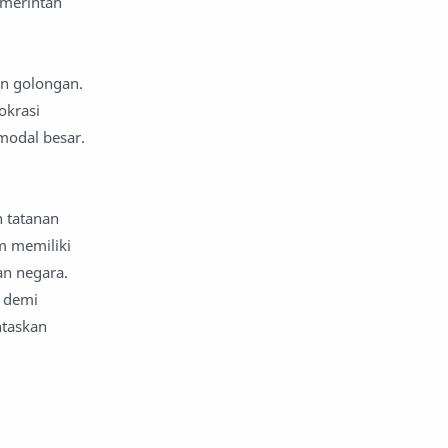
emerintah
an golongan.
okrasi
modal besar.
h tatanan
m memiliki
an negara.
i demi
ntaskan