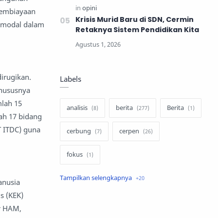
 pembiayaan
Krisis Murid Baru di SDN, Cermin
g modal dalam
Retaknya Sistem Pendidikan Kita
irugikan.
Labels
hususnya
lah 15
analisis
berita
Berita
ah 17 bidang
T ITDC) guna
cerbung
cerpen
fokus
hukum
internasional
anusia
s (KEK)
keluarga
kisah
r HAM,