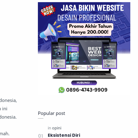
donesia,
 ini
Popular post
donesia.
umah.
Eksistensi Diri