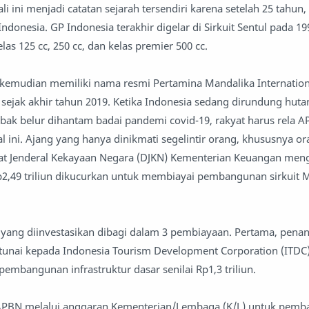
ali ini menjadi catatan sejarah tersendiri karena setelah 25 tahun
 Indonesia. GP Indonesia terakhir digelar di Sirkuit Sentul pada 1
s 125 cc, 250 cc, dan kelas premier 500 cc.
 kemudian memiliki nama resmi Pertamina Mandalika Internationa
 sejak akhir tahun 2019. Ketika Indonesia sedang dirundung huta
ak belur dihantam badai pandemi covid-19, rakyat harus rela A
l ini. Ajang yang hanya dinikmati segelintir orang, khususnya o
orat Jenderal Kekayaan Negara (DJKN) Kementerian Keuangan me
2,49 triliun dikucurkan untuk membiayai pembangunan sirkuit M
yang diinvestasikan dibagi dalam 3 pembiayaan. Pertama, pen
tunai kepada Indonesia Tourism Development Corporation (ITDC
embangunan infrastruktur dasar senilai Rp1,3 triliun.
 APBN melalui anggaran Kementerian/Lembaga (K/L) untuk pem