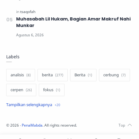
Muhasabah Lil Hukam, Bagian Amar Makruf Nahi
Munkar
Labels
analisis
berita
Berita
cerbung
cerpen
fokus
hukum
internasional
keluarga
kisah
komentar politik
liqo syawal
©
2026
‧
PenaMabda
. All rights reserved.
nafsiyah
opini
Opini