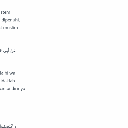
komentar politik
liqo syawal
istem
nafsiyah
opini
 dipenuhi,
at muslim
Opini
Oponi
parenting
puisi
عَنْ أَبِي حَم
reportase
reportase acara
laihi wa
sastra
sirah
tidaklah
surat pembaca
teens
ntai dirinya
tsaqofah
utama
وَاعْتَصِمُوا بِ