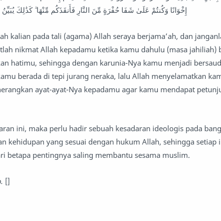
إِخْوَانًا وَكُنتُمْ عَلَىٰ شَفَا حُفْرَةٍ مِّنَ النَّارِ فَأَنقَذَكُم مِّنْهَا ۗ كَذَٰلِكَ يُبَيِّنُ الل
h kalian pada tali (agama) Allah seraya berjama’ah, dan jangan
gatlah nikmat Allah kepadamu ketika kamu dahulu (masa jahiliah
kan hatimu, sehingga dengan karunia-Nya kamu menjadi bersaud
 kamu berada di tepi jurang neraka, lalu Allah menyelamatkan kam
nerangkan ayat-ayat-Nya kepadamu agar kamu mendapat petunjuk
aran ini, maka perlu hadir sebuah kesadaran ideologis pada bang
n kehidupan yang sesuai dengan hukum Allah, sehingga setiap i
ri betapa pentingnya saling membantu sesama muslim.
.
[]