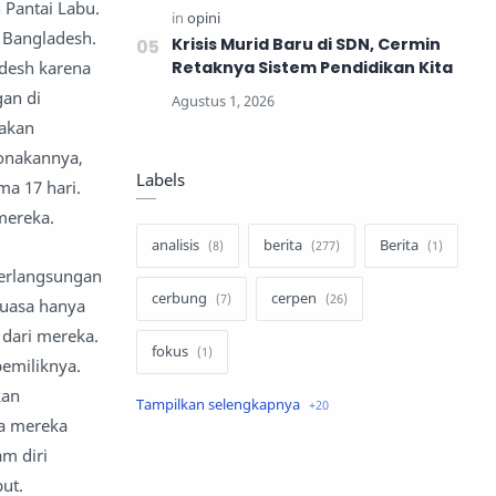
Pantai Labu.
i Bangladesh.
Krisis Murid Baru di SDN, Cermin
adesh karena
Retaknya Sistem Pendidikan Kita
an di
lakan
ponakannya,
Labels
a 17 hari.
mereka.
analisis
berita
Berita
berlangsungan
cerbung
cerpen
kuasa hanya
 dari mereka.
fokus
emiliknya.
kan
hukum
internasional
ra mereka
am diri
keluarga
kisah
ut.