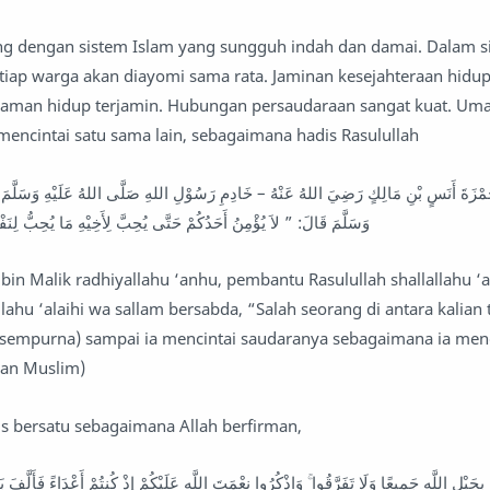
ang dengan sistem Islam yang sungguh indah dan damai. Dalam s
tiap warga akan diayomi sama rata. Jaminan kesejahteraan hidup
aman hidup terjamin. Hubungan persaudaraan sangat kuat. Um
 mencintai satu sama lain, sebagaimana hadis Rasulullah
ْزَةَ أَنَسٍ بْنِ مَالِكٍ رَضِيَ اللهُ عَنْهُ – خَادِمِ رَسُوْلِ اللهِ صَلَّى اللهُ عَلَيْهِ وَسَلَّمَ –
وَسَلَّمَ قَالَ: ” لاَ يُؤْمِنُ أَحَدُكُمْ حَتَّى يُحِبَّ لِأَخِيْهِ مَا يُحِبُّ لِنَ
in Malik radhiyallahu ‘anhu, pembantu Rasulullah shallallahu ‘a
llahu ‘alaihi wa sallam bersabda, “Salah seorang di antara kalian 
sempurna) sampai ia mencintai saudaranya sebagaimana ia menci
 dan Muslim)
s bersatu sebagaimana Allah berfirman,
حَبْلِ اللَّهِ جَمِيعًا وَلَا تَفَرَّقُوا ۚ وَاذْكُرُوا نِعْمَتَ اللَّهِ عَلَيْكُمْ إِذْ كُنتُمْ أَعْدَاءً فَأَلَّفَ بَ