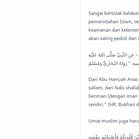
Sangat bertolak belak
pemerintahan Islam, se
keamanan dan ketenter
akan saling peduli dan
 عَنِ النَّبِيِّ صَلَّى اللهُ عَلَيْهِ
فْسِهِ ” رَوَاهُ البُخَارِيُّ وَمُسْلِمٌ
Dari Abu Hamzah Anas b
sallam, dari Nabi shalla
beriman (dengan iman 
sendiri.” (HR. Bukhari
Umat muslim juga haru
يْنَ قُلُوبِكُمْ فَأَصْبَحْتُم بِنِعْمَتِهِ