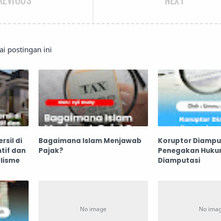
 postingan ini
sil di
Bagaimana Islam Menjawab
Koruptor Diampu
tif dan
Pajak?
Penegakan Huk
lisme
Diamputasi