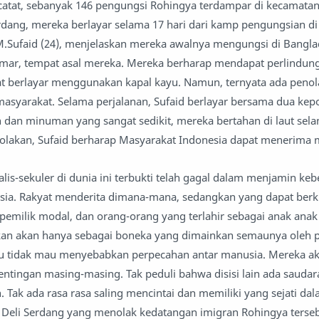
tat, sebanyak 146 pengungsi Rohingya terdampar di kecamatan 
erdang, mereka berlayar selama 17 hari dari kamp pengungsian d
M.Sufaid (24), menjelaskan mereka awalnya mengungsi di Bangl
nmar, tempat asal mereka. Mereka berharap mendapat perlindung
at berlayar menggunakan kapal kayu. Namun, ternyata ada peno
asyarakat. Selama perjalanan, Sufaid berlayar bersama dua ke
an minuman yang sangat sedikit, mereka bertahan di laut selam
lakan, Sufaid berharap Masyarakat Indonesia dapat menerima 
alis-sekuler di dunia ini terbukti telah gagal dalam menjamin ke
usia. Rakyat menderita dimana-mana, sedangkan yang dapat ber
 pemilik modal, dan orang-orang yang terlahir sebagai anak anak
kan akan hanya sebagai boneka yang dimainkan semaunya oleh p
au tidak mau menyebabkan perpecahan antar manusia. Mereka a
ntingan masing-masing. Tak peduli bahwa disisi lain ada sauda
Tak ada rasa rasa saling mencintai dan memiliki yang sejati dal
 Deli Serdang yang menolak kedatangan imigran Rohingya terseb