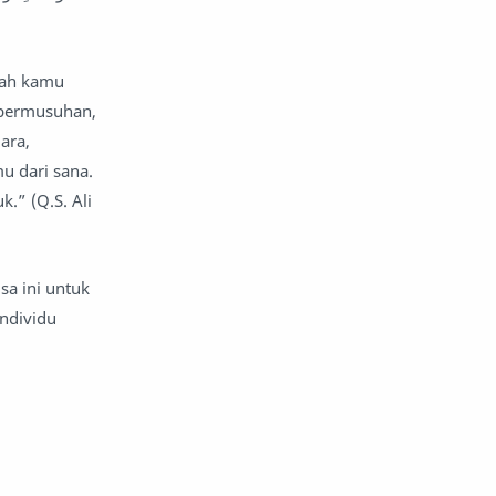
lah kamu
) bermusuhan,
ara,
u dari sana.
.” (Q.S. Ali
sa ini untuk
ndividu