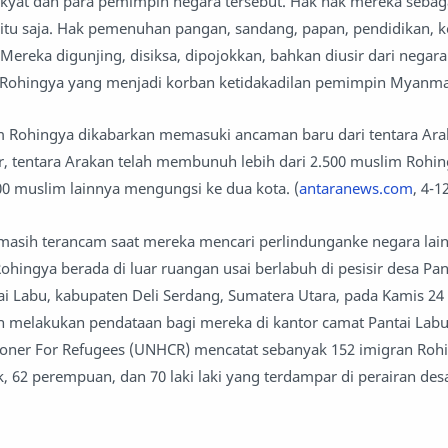
akyat dan para pemimpin negara tersebut. Hak hak mereka seba
gitu saja. Hak pemenuhan pangan, sandang, papan, pendidikan, k
Mereka digunjing, disiksa, dipojokkan, bahkan diusir dari negar
m Rohingya yang menjadi korban ketidakadilan pemimpin Myanmar
im Rohingya dikabarkan memasuki ancaman baru dari tentara Ara
r, tentara Arakan telah membunuh lebih dari 2.500 muslim Rohi
0 muslim lainnya mengungsi ke dua kota. (
antaranews.com
, 4-1
asih terancam saat mereka mencari perlindunganke negara lain
Rohingya berada di luar ruangan usai berlabuh di pesisir desa Pa
i Labu, kabupaten Deli Serdang, Sumatera Utara, pada Kamis 24
 melakukan pendataan bagi mereka di kantor camat Pantai Labu
oner For Refugees (UNHCR) mencatat sebanyak 152 imigran Roh
ak, 62 perempuan, dan 70 laki laki yang terdampar di perairan des