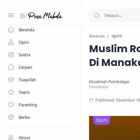
-->
Beranda
opini
Beranda
Opini
Muslim R
Sastra
Di Manak
Cerpen
Tsaqofah
Teens
Parenting
Berita
About