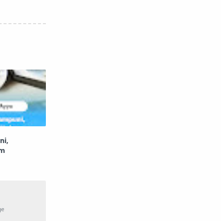
ni,
um