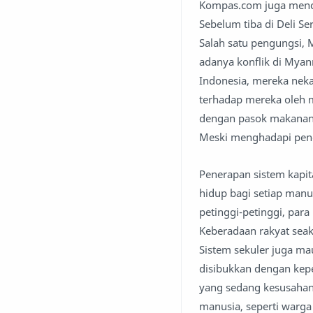
Kompas.com juga menca
Sebelum tiba di Deli S
Salah satu pengungsi, 
adanya konflik di Mya
Indonesia, mereka nek
terhadap mereka oleh m
dengan pasok makanan d
Meski menghadapi peno
Penerapan sistem kapit
hidup bagi setiap man
petinggi-petinggi, para
Keberadaan rakyat sea
Sistem sekuler juga m
disibukkan dengan kepe
yang sedang kesusahan. 
manusia, seperti warga