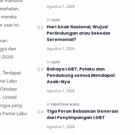
gai manusia
esehatan,
a mereka
 saat ini.
Hari Anak Nasional, Wujud
Perlindungan atau Sekedar
Seremonial?
kan.
ngya dan
2-2024)
Bahaya LGBT, Pelaku dan
. Terdapat
Pendukung semua Mendapat
ntai Labu
Azab-Nya
 Oktober
. United
ingya yang
Tiga Peran Bebaskan Generasi
a Pantai Labu
dari Penyimpangan LGBT