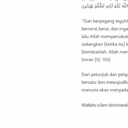
َّهُ لَكُمْ آيَاتِهِ لَعَلَّكُمْ تَهْتَدُونَ
“Dan berpegang teguhla
bercerai berai, dan in
lalu Allah mempersatu
sedangkan (ketika itu)
Demikianlah, Allah me
Imran [3]: 103)
Dari petunjuk dan pelaj
bersatu dan mewujudka
manusia akan menyada
Wallahu a’lam bisshowab