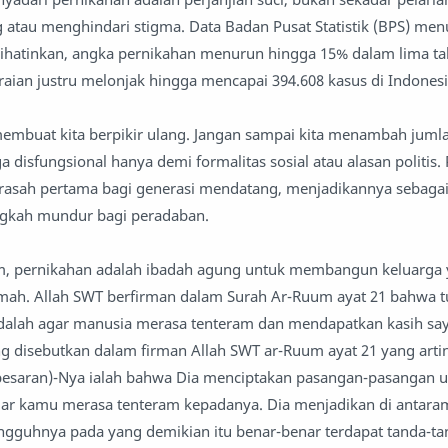
 atau menghindari stigma. Data Badan Pusat Statistik (BPS) me
atinkan, angka pernikahan menurun hingga 15% dalam lima tah
aian justru melonjak hingga mencapai 394.608 kasus di Indonesi
membuat kita berpikir ulang. Jangan sampai kita menambah juml
 disfungsional hanya demi formalitas sosial atau alasan politis.
asah pertama bagi generasi mendatang, menjadikannya sebagai 
ngkah mundur bagi peradaban.
, pernikahan adalah ibadah agung untuk membangun keluarga 
h. Allah SWT berfirman dalam Surah Ar-Ruum ayat 21 bahwa t
dalah agar manusia merasa tenteram dan mendapatkan kasih sa
g disebutkan dalam firman Allah SWT ar-Ruum ayat 21 yang artin
ebesaran)-Nya ialah bahwa Dia menciptakan pasangan-pasangan 
 agar kamu merasa tenteram kepadanya. Dia menjadikan di antaram
ngguhnya pada yang demikian itu benar-benar terdapat tanda-ta