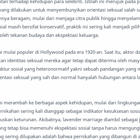
tan terhadap kehidupan para selebriti. Istilah ini merujuk pada 
 yang dilakukan untuk menyembunyikan orientasi seksual salah s
nya beragam, mulai dari menjaga citra publik hingga menyelama
al masih bersifat konservatif, praktik ini sering kali menjadi pili
oleh tekanan budaya dan ekspektasi keluarga.
 ini mulai populer di Hollywood pada era 1920-an. Saat itu, aktor da
 identitas seksual mereka agar tetap dapat diterima oleh masy
 struktur sosial yang heteronormatif yakni sebuah pandangan yan
entasi seksual yang sah dan normal hanyalah hubungan antara la
ini merambah ke berbagai aspek kehidupan, mulai dari lingkunga
rnikahan sering kali dianggap sebagai indikator kesuksesan sosi
skan keturunan. Akibatnya, lavender marriage diambil sebagai 
ng tetap bisa memenuhi ekspektasi sosial tanpa harus mengungk
g sering dilupakan adalah bahwa pernikahan yang dibangun di a