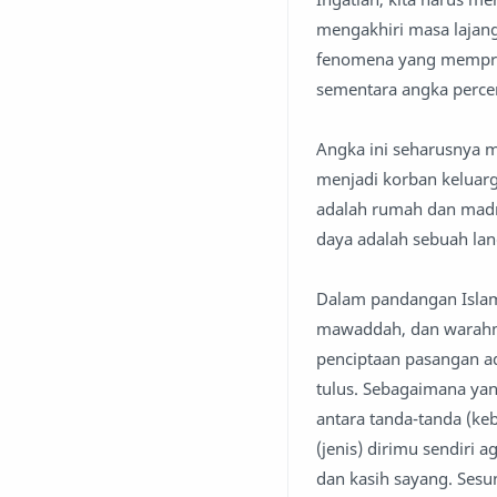
mengakhiri masa lajang
fenomena yang memprih
sementara angka percer
Angka ini seharusnya 
menjadi korban keluarga
adalah rumah dan madr
daya adalah sebuah la
Dalam pandangan Islam
mawaddah, dan warahma
penciptaan pasangan a
tulus. Sebagaimana yan
antara tanda-tanda (k
(jenis) dirimu sendiri
dan kasih sayang. Sesu