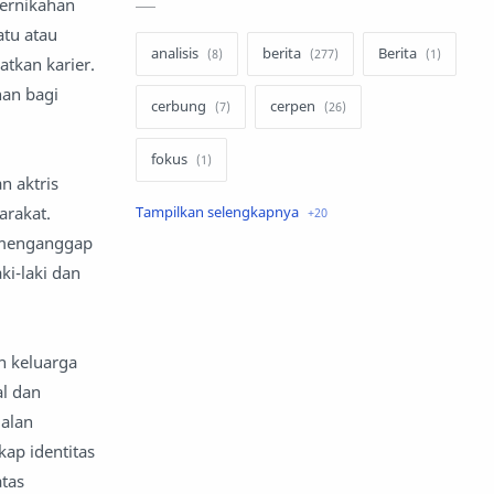
pernikahan
atu atau
analisis
berita
Berita
tkan karier.
han bagi
cerbung
cerpen
fokus
n aktris
arakat.
hukum
internasional
g menganggap
keluarga
kisah
ki-laki dan
komentar politik
liqo syawal
n keluarga
nafsiyah
opini
al dan
jalan
Opini
Oponi
ap identitas
parenting
puisi
tas