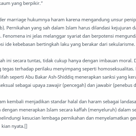
 kaum yang berpikir.”
ender marriage hukumnya haram karena mengandung unsur penipu
). Pernikahan yang sah dalam Islam harus dilandasi kejujuran d
a. Fenomena ini jelas melanggar syariat dan berpotensi mengun
i ide kebebasan bertingkah laku yang berakar dari sekularisme.
h ini secara tuntas, tidak cukup hanya dengan imbauan moral. 
tegas terhadap perilaku menyimpang seperti homoseksualitas.
alifah seperti Abu Bakar Ash-Shiddiq menerapkan sanksi yang ker
ksual sebagai upaya zawajir (pencegah) dan jawabir (penebus d
lam kembali menjadikan standar halal dan haram sebagai landas
a dengan menerapkan Islam secara kaffah (menyeluruh) dalam s
melindungi kesucian lembaga pernikahan dan menyelamatkan gen
kian nyata.[]