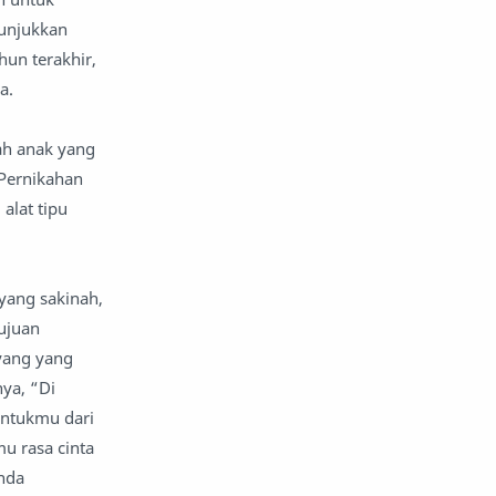
nunjukkan
un terakhir,
a.
ah anak yang
 Pernikahan
alat tipu
yang sakinah,
ujuan
yang yang
ya, “Di
untukmu dari
u rasa cinta
nda