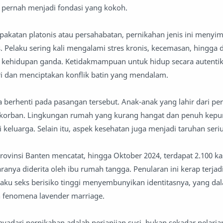
 pernah menjadi fondasi yang kokoh.
pakatan platonis atau persahabatan, pernikahan jenis ini meny
. Pelaku sering kali mengalami stres kronis, kecemasan, hingga 
i kehidupan ganda. Ketidakmampuan untuk hidup secara autentik
i dan menciptakan konflik batin yang mendalam.
berhenti pada pasangan tersebut. Anak-anak yang lahir dari per
i korban. Lingkungan rumah yang kurang hangat dan penuh kepu
keluarga. Selain itu, aspek kesehatan juga menjadi taruhan seri
rovinsi Banten mencatat, hingga Oktober 2024, terdapat 2.100 ka
ranya diderita oleh ibu rumah tangga. Penularan ini kerap terjad
aku seks berisiko tinggi menyembunyikan identitasnya, yang d
n fenomena lavender marriage.
nyadari pernikahan adalah perjanjian suci, bukan sekadar pelaria