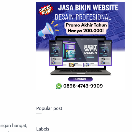
Popular post
angan hangat,
Labels