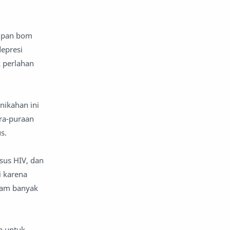
reportase
reportase acara
impan bom
sastra
sirah
depresi
 perlahan
surat pembaca
teens
tsaqofah
utama
nikahan ini
ra-puraan
us.
sus HIV, dan
i karena
alam banyak
n untuk