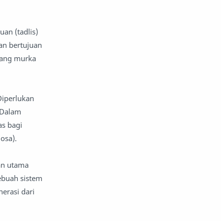
an (tadlis)
an bertujuan
dang murka
Diperlukan
 Dalam
as bagi
osa).
an utama
ebuah sistem
erasi dari