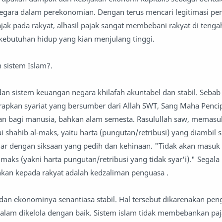
gara dalam perekonomian. Dengan terus mencari legitimasi pe
ak pada rakyat, alhasil pajak sangat membebani rakyat di tenga
kebutuhan hidup yang kian menjulang tinggi.
 sistem Islam?.
an sistem keuangan negara khilafah akuntabel dan stabil. Sebab
apkan syariat yang bersumber dari Allah SWT, Sang Maha Pencipt
 bagi manusia, bahkan alam semesta. Rasulullah saw, memasu
shahib al-maks, yaitu harta (pungutan/retribusi) yang diambil s
njar dengan siksaan yang pedih dan kehinaan. "Tidak akan masuk
ks (yakni harta pungutan/retribusi yang tidak syar'i)." Segala
kan kepada rakyat adalah kedzaliman penguasa .
an ekonominya senantiasa stabil. Hal tersebut dikarenakan pen
alam dikelola dengan baik. Sistem islam tidak membebankan paj