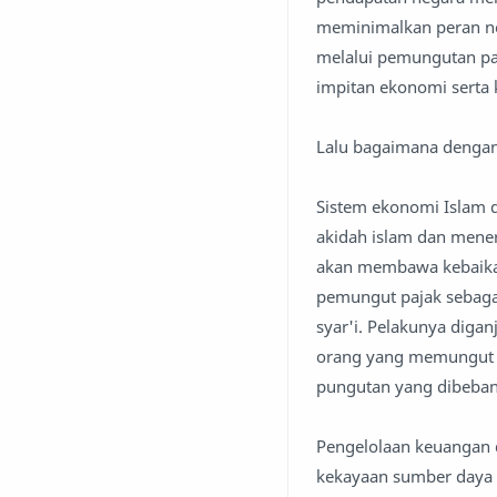
meminimalkan peran ne
melalui pemungutan paj
impitan ekonomi serta 
Lalu bagaimana dengan
Sistem ekonomi Islam d
akidah islam dan mener
akan membawa kebaikan
pemungut pajak sebagai 
syar'i. Pelakunya diga
orang yang memungut ma
pungutan yang dibeban
Pengelolaan keuangan d
kekayaan sumber daya 