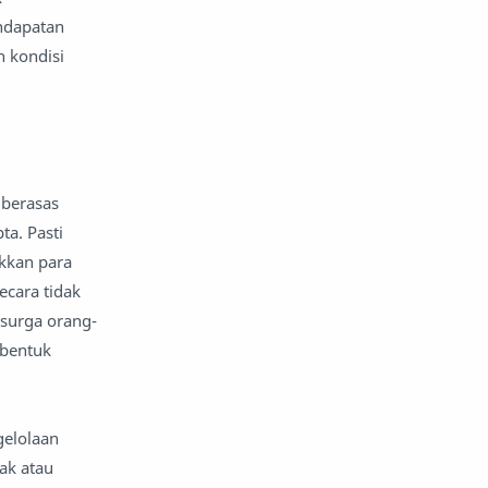
ndapatan
nafsiyah
opini
h kondisi
Opini
Oponi
parenting
puisi
 berasas
reportase
reportase acara
a. Pasti
sastra
sirah
kkan para
ecara tidak
surat pembaca
teens
 surga orang-
 bentuk
tsaqofah
utama
gelolaan
ak atau