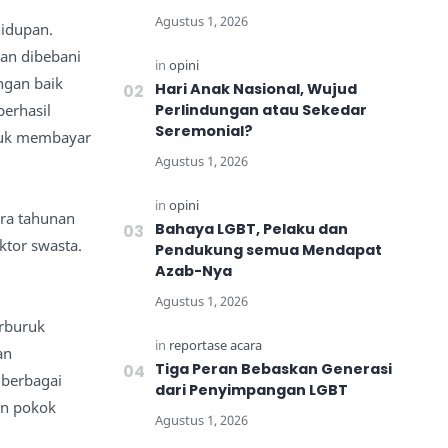
hidupan.
gan dibebani
ngan baik
Hari Anak Nasional, Wujud
berhasil
Perlindungan atau Sekedar
Seremonial?
ntuk membayar
ara tahunan
Bahaya LGBT, Pelaku dan
ktor swasta.
Pendukung semua Mendapat
Azab-Nya
rburuk
an
Tiga Peran Bebaskan Generasi
iberbagai
dari Penyimpangan LGBT
an pokok