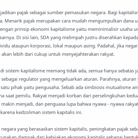
jadikan pajak sebagai sumber pemasukan negara. Bagi kapitalis
ya. Menarik pajak merupakan cara mudah mengumpulkan dana u
engan prinsip ekonomi kapitalisme yaitu meminimalisir usaha u
arnya. Di sisi lain, SDA yang melimpah justru diserahkan kepad
dividu ataupun korporasi, lokal maupun asing. Padahal, jika nega
akan lebih dari cukup untuk menyejahterakan rakyat.
 di sistem kapitalisme memang tidak ada, semua hanya sebatas j
sebagai regulator yang mengeluarkan aturan. Parahnya, aturan 
atu pihak yaitu pengusaha. Sebab ada simbiosis mutualisme an
a saat pemilu. Rakyat menjadi korban dari perselingkuhan kedu
n makin menjadi, dan penguasa lupa bahwa nyawa - nyawa rakyat
arena kedzoliman sistem kapitalis ini.
a negara yang berasaskan sistem kapitalis, peningkatan pajak seb
upakan dampak dari kebijakan ekonomi kapitalis sebagai bentu