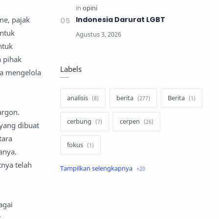
me, pajak
Indonesia Darurat LGBT
ntuk
ntuk
a pihak
Labels
ra mengelola
analisis
berita
Berita
argon.
cerbung
cerpen
yang dibuat
tara
fokus
anya.
nya telah
hukum
internasional
keluarga
kisah
agai
komentar politik
liqo syawal
k