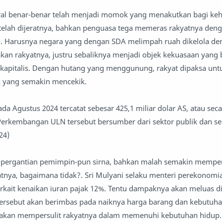
eral benar-benar telah menjadi momok yang menakutkan bagi ke
 telah dijeratnya, bahkan penguasa tega memeras rakyatnya den
h. Harusnya negara yang dengan SDA melimpah ruah dikelola de
kan rakyatnya, justru sebaliknya menjadi objek kekuasaan yang 
s kapitalis. Dengan hutang yang menggunung, rakyat dipaksa u
 yang semakin mencekik.
da Agustus 2024 tercatat sebesar 425,1 miliar dolar AS, atau sec
erkembangan ULN tersebut bersumber dari sektor publik dan se
24)
 pergantian pemimpin-pun sirna, bahkan malah semakin mempe
tnya, bagaimana tidak?. Sri Mulyani selaku menteri perekonomi
kait kenaikan iuran pajak 12%. Tentu dampaknya akan meluas d
 tersebut akan berimbas pada naiknya harga barang dan kebutuh
ja akan mempersulit rakyatnya dalam memenuhi kebutuhan hidup.