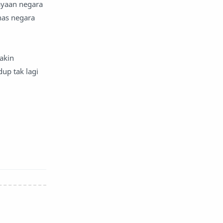
ayaan negara
khas negara
akin
up tak lagi