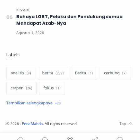
Bahaya LGBT, Pelaku dan Pendukung semua
Mendapat Azab-Nya
Labels
analisis
berita
Berita
cerbung
cerpen
fokus
hukum
internasional
keluarga
kisah
komentar politik
liqo syawal
©
2026
‧
PenaMabda
. All rights reserved.
nafsiyah
opini
Opini